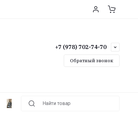
+7 (978) 702-74-70
Обратный звонок
Мясные деликатесы из дичи
Найти товар
Дико