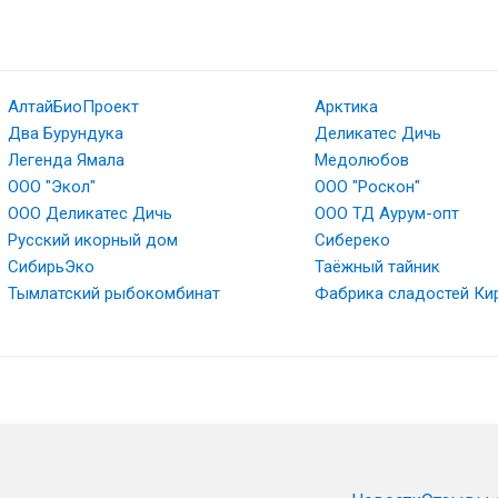
АлтайБиоПроект
Арктика
Два Бурундука
Деликатес Дичь
Легенда Ямала
Медолюбов
ООО "Экол"
ООО "Роскон"
ООО Деликатес Дичь
ООО ТД Аурум-опт
Русский икорный дом
Сибереко
СибирьЭко
Таёжный тайник
Тымлатский рыбокомбинат
Фабрика сладостей Ки